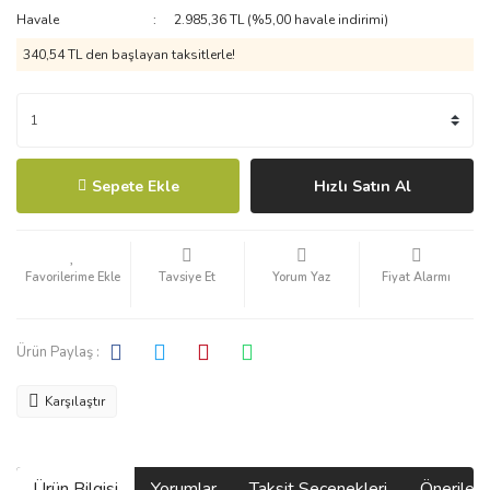
Havale
2.985,36 TL (%5,00 havale indirimi)
340,54 TL den başlayan taksitlerle!
Sepete Ekle
Hızlı Satın Al
Tavsiye Et
Yorum Yaz
Fiyat Alarmı
Ürün Paylaş :
Karşılaştır
Ürün Bilgisi
Yorumlar
Taksit Seçenekleri
Önerilerin