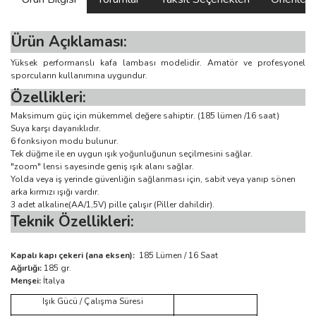
Ürün Açıklaması:
Yüksek performanslı kafa lambası modelidir. Amatör ve profesyonel
sporcuların kullanımına uygundur.
Özellikleri:
Maksimum güç için mükemmel değere sahiptir. (185 lümen /16 saat)
Suya karşı dayanıklıdır.
6 fonksiyon modu bulunur.
Tek düğme ile en uygun ışık yoğunluğunun seçilmesini sağlar.
"zoom" lensi sayesinde geniş ışık alanı sağlar.
Yolda veya iş yerinde güvenliğin sağlanması için, sabit veya yanıp sönen
arka kırmızı ışığı vardır.
3 adet alkaline(AA/1,5V) pille çalışır (Piller dahildir).
Teknik Özellikleri:
Kapalı kapı çekeri (ana eksen):
185 Lümen / 16 Saat
Ağırlığı:
185 gr.
Menşei:
İtalya
Işık Gücü / Çalışma Süresi