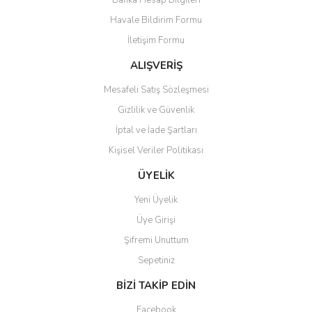
Banka Hesap Bilgileri
Ürün açıklamasında eksik bilgiler bulunuyor.
Havale Bildirim Formu
Ürün bilgilerinde hatalar bulunuyor.
İletişim Formu
Ürün fiyatı diğer sitelerden daha pahalı.
Bu ürüne benzer farklı alternatifler olmalı.
ALIŞVERİŞ
Mesafeli Satış Sözleşmesi
Gizlilik ve Güvenlik
İptal ve İade Şartları
Kişisel Veriler Politikası
Gönder
ÜYELİK
Yeni Üyelik
Üye Girişi
Şifremi Unuttum
Sepetiniz
BİZİ TAKİP EDİN
Facebook