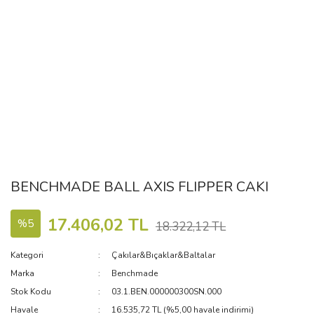
BENCHMADE BALL AXIS FLIPPER CAKI
17.406,02 TL
%5
18.322,12 TL
Kategori
Çakılar&Bıçaklar&Baltalar
Marka
Benchmade
Stok Kodu
03.1.BEN.000000300SN.000
Havale
16.535,72 TL (%5,00 havale indirimi)