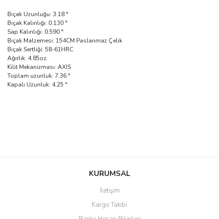
Bıçak Uzunluğu: 3.18 "
Bıçak Kalınlığı: 0.130 "
Sap Kalınlığı: 0.590 "
Bıçak Malzemesi: 154CM Paslanmaz Çelik
Bıçak Sertliği: 58-61HRC
Ağırlık: 4.85oz.
Kilit Mekanizması: AXIS
Toplam uzunluk: 7.36 "
Kapalı Uzunluk: 4.25 "
Bu ürünün fiyat bilgisi, resim, ürün açıklamalarında ve diğer
konularda yetersiz gördüğünüz noktaları öneri formunu kullanarak
Bu ürüne ilk yorumu siz yapın!
KURUMSAL
tarafımıza iletebilirsiniz.
Görüş ve önerileriniz için teşekkür ederiz.
İletişim
Yorum Yaz
Kargo Takibi
Ürün resmi kalitesiz, bozuk veya görüntülenemiyor.