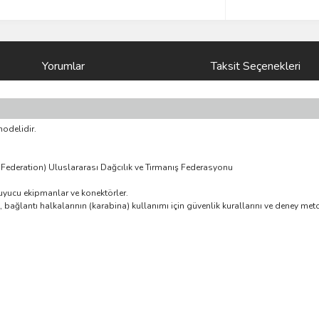
Yorumlar
Taksit Seçenekleri
modelidir.
Federation) Uluslararası Dağcılık ve Tırmanış Federasyonu
uyucu ekipmanlar ve konektörler.
bağlantı halkalarının (karabina) kullanımı için güvenlik kurallarını ve deney meto