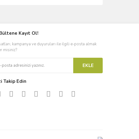
ımıza iletebilirsiniz.
Bültene Kayıt Ol!
satları, kampanya ve duyuruları ile ilgili e-posta almak
er misiniz?
EKLE
zi Takip Edin