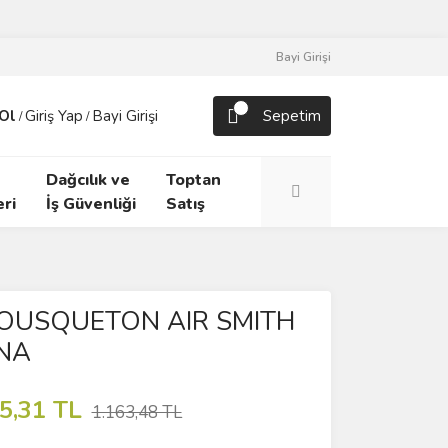
Bayi Girişi
Ol
Giriş Yap
Bayi Girişi
Sepetim
/
/
Dağcılık ve
Toptan
ri
İş Güvenliği
Satış
OUSQUETON AIR SMITH
NA
5,31 TL
1.163,48 TL