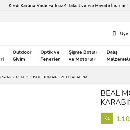
Kredi Kartına Vade Farksız 4 Taksit ve %5 Havale İndirimi!
Üye 
Outdoor
Optik ve
Şişme Botlar
Dalış
ri
Giyim
Fenerler
ve Motorlar
Malzemele
 Setler
BEAL MOUSQUETON AIR SMITH KARABINA
BEAL M
KARABI
1.10
%5