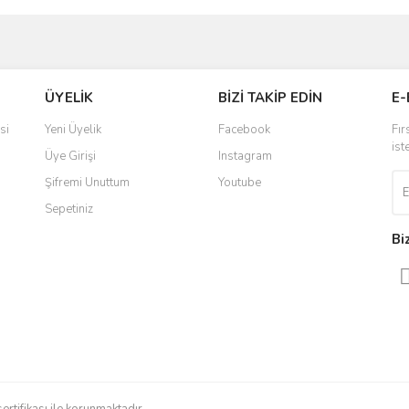
ve diğer konularda yetersiz gördüğünüz noktaları öneri formunu kullanarak taraf
Bu ürüne ilk yorumu siz yapın!
ÜYELİK
BİZİ TAKİP EDİN
E-
r.
Yorum Yaz
si
Yeni Üyelik
Facebook
Fır
ist
Üye Girişi
Instagram
Şifremi Unuttum
Youtube
Sepetiniz
Bi
Gönder
sertifikası ile korunmaktadır.