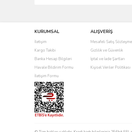
Bu ürünün fiyat bilgisi, resim, ürün açıklamalarında 
Görüş ve önerileriniz için teşekkür ederiz.
KURUMSAL
ALIŞVERİŞ
Ürün resmi kalitesiz, bozuk veya görüntülenemiyo
Ürün açıklamasında eksik bilgiler bulunuyor.
İletişim
Mesafeli Satış Sözleşme
Ürün bilgilerinde hatalar bulunuyor.
Kargo Takibi
Gizlilik ve Güvenlik
Ürün fiyatı diğer sitelerden daha pahalı.
Banka Hesap Bilgileri
İptal ve İade Şartları
Bu ürüne benzer farklı alternatifler olmalı.
Havale Bildirim Formu
Kişisel Veriler Politikası
İletişim Formu
© Tüm hakları saklıdır. Kredi kartı bilgileriniz 256bit SSL 