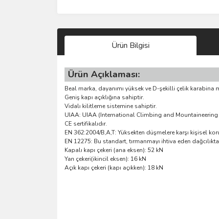
Ürün Bilgisi
Ürün Açıklaması:
Beal marka, dayanımı yüksek ve D-şekilli çelik karabina 
Geniş kapı açıklığına sahiptir.
Vidalı kilitleme sistemine sahiptir.
UIAA: UIAA (International Climbing and Mountaineering 
CE sertifikalıdır.
EN 362:2004/B,A,T: Yüksekten düşmelere karşı kişisel kor
EN 12275: Bu standart, tırmanmayı ihtiva eden dağcılıkta, 
Kapalı kapı çekeri (ana eksen): 52 kN
Yan çekeri(ikincil eksen): 16 kN
Açık kapı çekeri (kapı açıkken): 18 kN