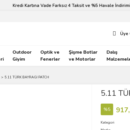
Kredi Kartına Vade Farksız 4 Taksit ve %5 Havale İndirimi!
Üye 
Outdoor
Optik ve
Şişme Botlar
Dalış
ri
Giyim
Fenerler
ve Motorlar
Malzemele
5.11 TÜRK BAYRAGI PATCH
5.11 T
917
%5
Kategori