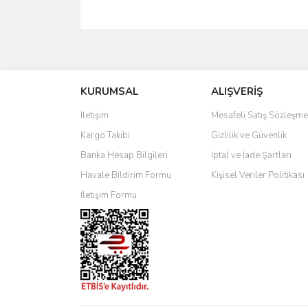
Bu ürünün fiyat bilgisi, resim, ürün açıklamalarında 
Görüş ve önerileriniz için teşekkür ederiz.
KURUMSAL
ALIŞVERİŞ
Ürün resmi kalitesiz, bozuk veya görüntülenemiyo
Ürün açıklamasında eksik bilgiler bulunuyor.
İletişim
Mesafeli Satış Sözleşme
Ürün bilgilerinde hatalar bulunuyor.
Kargo Takibi
Gizlilik ve Güvenlik
Ürün fiyatı diğer sitelerden daha pahalı.
Banka Hesap Bilgileri
İptal ve İade Şartları
Bu ürüne benzer farklı alternatifler olmalı.
Havale Bildirim Formu
Kişisel Veriler Politikası
İletişim Formu