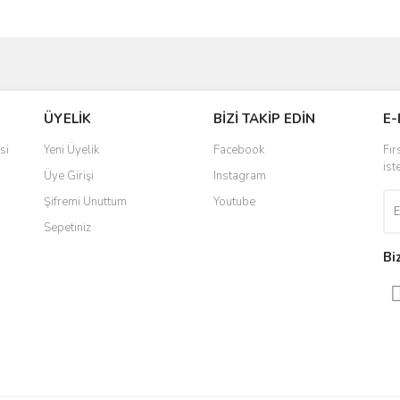
ve diğer konularda yetersiz gördüğünüz noktaları öneri formunu kullanarak taraf
Bu ürüne ilk yorumu siz yapın!
ÜYELİK
BİZİ TAKİP EDİN
E-
r.
Yorum Yaz
si
Yeni Üyelik
Facebook
Fır
ist
Üye Girişi
Instagram
Şifremi Unuttum
Youtube
Sepetiniz
Bi
Gönder