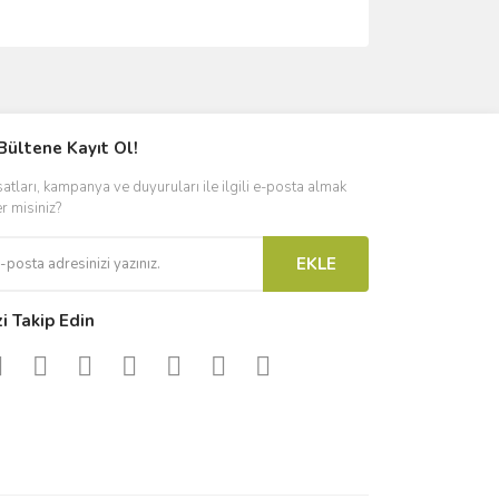
ımıza iletebilirsiniz.
Bültene Kayıt Ol!
satları, kampanya ve duyuruları ile ilgili e-posta almak
er misiniz?
EKLE
zi Takip Edin