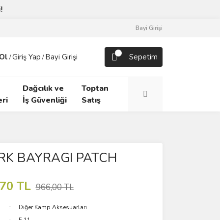
Bayi Girişi
Ol
Giriş Yap
Bayi Girişi
Sepetim
/
/
Dağcılık ve
Toptan
ri
İş Güvenliği
Satış
ÜRK BAYRAGI PATCH
,70 TL
966,00 TL
Diğer Kamp Aksesuarları