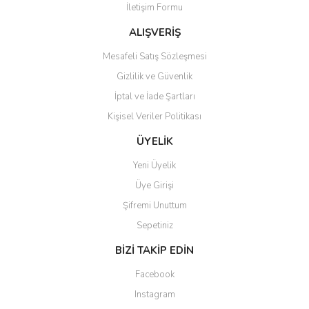
İletişim Formu
Ürün fiyatı diğer sitelerden daha pahalı.
Bu ürüne benzer farklı alternatifler olmalı.
ALIŞVERİŞ
Mesafeli Satış Sözleşmesi
Gizlilik ve Güvenlik
İptal ve İade Şartları
Kişisel Veriler Politikası
Gönder
ÜYELİK
Yeni Üyelik
Üye Girişi
Şifremi Unuttum
Sepetiniz
BİZİ TAKİP EDİN
Facebook
Instagram