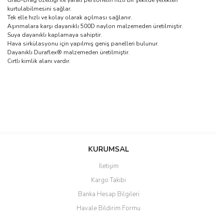
Grab-Drag özelliği ile yaralı personelin hızlı bir şekilde yelekten
kurtulabilmesini sağlar.
Tek elle hızlı ve kolay olarak açılması sağlanır.
Aşınmalara karşı dayanıklı 500D naylon malzemeden üretilmiştir.
Suya dayanıklı kaplamaya sahiptir.
Hava sirkülasyonu için yapılmış geniş panelleri bulunur.
Dayanıklı Duraflex® malzemeden üretilmiştir.
Cırtlı kimlik alanı vardır.
Bu ürünün fiyat bilgisi, resim, ürün açıklamalarında ve diğer
konularda yetersiz gördüğünüz noktaları öneri formunu kullanarak
Bu ürüne ilk yorumu siz yapın!
KURUMSAL
tarafımıza iletebilirsiniz.
Görüş ve önerileriniz için teşekkür ederiz.
İletişim
Yorum Yaz
Kargo Takibi
Ürün resmi kalitesiz, bozuk veya görüntülenemiyor.
Banka Hesap Bilgileri
Ürün açıklamasında eksik bilgiler bulunuyor.
Havale Bildirim Formu
Ürün bilgilerinde hatalar bulunuyor.