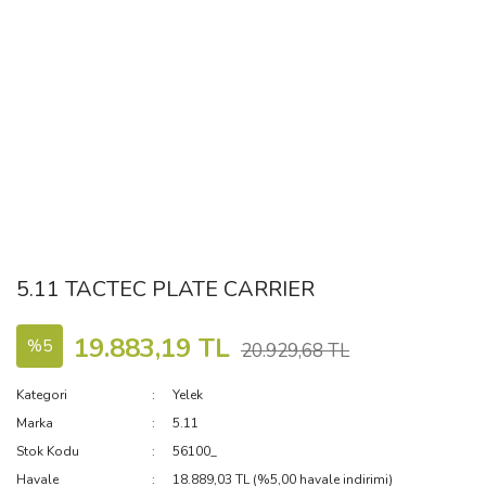
5.11 TACTEC PLATE CARRIER
19.883,19 TL
%5
20.929,68 TL
Kategori
Yelek
Marka
5.11
Stok Kodu
56100_
Havale
18.889,03 TL (%5,00 havale indirimi)