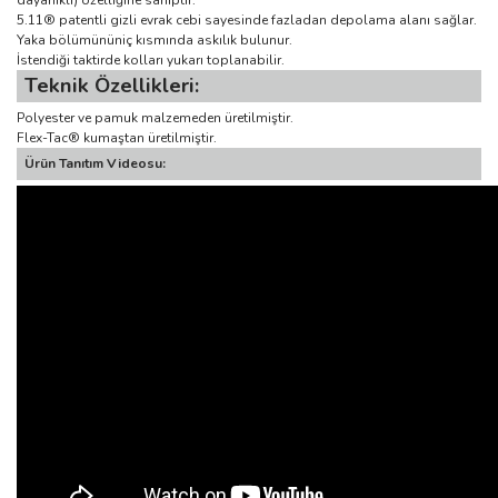
dayanıklı) özelliğine sahiptir.
5.11® patentli gizli evrak cebi sayesinde fazladan depolama alanı sağlar.
Yaka bölümününiç kısmında askılık bulunur.
İstendiği taktirde kolları yukarı toplanabilir.
Teknik Özellikleri:
Polyester ve pamuk malzemeden üretilmiştir.
Flex-Tac® kumaştan üretilmiştir.
Ürün Tanıtım Videosu: