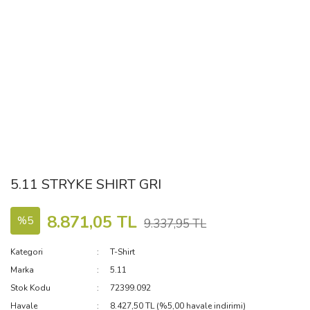
5.11 STRYKE SHIRT GRI
8.871,05 TL
%5
9.337,95 TL
Kategori
T-Shirt
Marka
5.11
Stok Kodu
72399.092
Havale
8.427,50 TL (%5,00 havale indirimi)