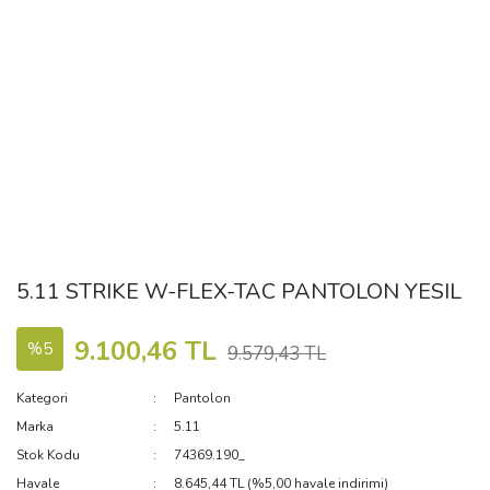
5.11 STRIKE W-FLEX-TAC PANTOLON YESIL
9.100,46 TL
%5
9.579,43 TL
Kategori
Pantolon
Marka
5.11
Stok Kodu
74369.190_
Havale
8.645,44 TL (%5,00 havale indirimi)