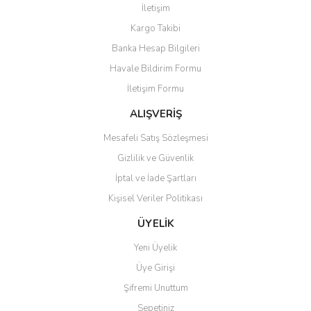
İletişim
Yorum Yaz
Kargo Takibi
Ürün resmi kalitesiz, bozuk veya görüntülenemiyor.
Banka Hesap Bilgileri
Ürün açıklamasında eksik bilgiler bulunuyor.
Havale Bildirim Formu
Ürün bilgilerinde hatalar bulunuyor.
İletişim Formu
Ürün fiyatı diğer sitelerden daha pahalı.
Bu ürüne benzer farklı alternatifler olmalı.
ALIŞVERİŞ
Mesafeli Satış Sözleşmesi
Gizlilik ve Güvenlik
İptal ve İade Şartları
Kişisel Veriler Politikası
Gönder
ÜYELİK
Yeni Üyelik
Üye Girişi
Şifremi Unuttum
Sepetiniz