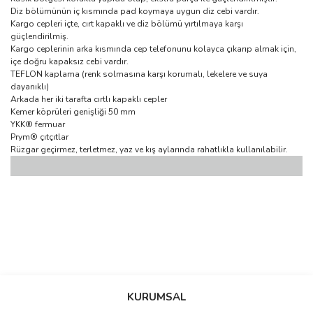
Diz bölümünün iç kısmında pad koymaya uygun diz cebi vardır.
Kargo cepleri içte, cırt kapaklı ve diz bölümü yırtılmaya karşı
güçlendirilmiş.
Kargo ceplerinin arka kısmında cep telefonunu kolayca çıkarıp almak için,
içe doğru kapaksız cebi vardır.
TEFLON kaplama (renk solmasına karşı korumalı, lekelere ve suya
dayanıklı)
Arkada her iki tarafta cırtlı kapaklı cepler
Kemer köprüleri genişliği 50 mm
YKK® fermuar
Prym® çıtçıtlar
Rüzgar geçirmez, terletmez, yaz ve kış aylarında rahatlıkla kullanılabilir.
Bu ürünün fiyat bilgisi, resim, ürün açıklamalarında ve diğer
konularda yetersiz gördüğünüz noktaları öneri formunu kullanarak
Bu ürüne ilk yorumu siz yapın!
KURUMSAL
tarafımıza iletebilirsiniz.
Görüş ve önerileriniz için teşekkür ederiz.