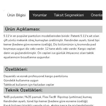
Ürün Bilgisi
Yorumlar
Taksit Seçenekleri
Önerilerin
Ürün Açıklaması:
5.11'in en popüler pantolon modellerinden biridir. Patenti 5.11'e ait olan
çift yönlü mekanik streç kumaştan üretilmiştir. Kendinden ayarlı, tünel tipi
kemer (bedene göre esneme özelliği), Diz bölümünün iç kısmında pad
koymaya uygun diz cebi vardır. 12 tane akıllı cebi vardır. Kargo cepleri
derin ve güçlendirilmiştir. Ön cepleri ise günlük ihtiyacınız olan taktik
eşyalarınızın boyutlarına uygundur.
Özellikleri:
Dayanıklı ve esnek profesyonel kargo pantolonu
Gündelik kullanıma uygun
Taktiksel kullanım için fazladan cepler
Teknik Özellikleri:
%65 polyester / %35 pamuk, Flex-Tac® Ripstop (yırtılmaz) kumaş
Kendinden ayarlı, tünel tipi kemer (bedene göre esneme özelliği)
Kasık bölgesi körüklü yapıda olup, ekstra parça ile güçlendirilmiştir.