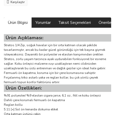
Karşılaştır
Ürün Bilgisi
Yorumlar
Taksit Seçenekleri
Önerilerin
Ürün Açıklaması:
Stratos 1/4 Zip, soğuk havalar için bir orta katman olacak şekilde
tasarlanmıştır, ancak bu kadar güzel göründüğü için tek başına giymek
isteyeceksiniz. Dayanıklı bir polyester ve elastan karışımından üretilen
Stratos, zorlu yaşam tarzınıza ayak uydurabilen fonksiyonel bir esneme
sağlar. Koku önleyici malzeme ısıyı uzaklaştıran nemi cildinizden
uzaklaştırarak bu üstü antrenman ve dağlık geziler için ideal hale getirir.
Fermuarlı ön kapatma, koruma için bir çene korumasına sahiptir.
Fırçalanmış triko astarlı yaka ve reglan kollar, bu çok yönlü çeyrek
fermuarlı topun konfor faktörünü artırır.
Ürün Özellikleri:
%91 polyester/ %9 elastan ızgara jarse, 6,1 oz., fitil ve koku önleyici
Dahili çene korumalı fermuarlı ön kapatma
Raglan kollu
5.11 [+] Sol ön kenarda dokuma etiket
Orta katman üstünü çekin