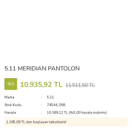
5.11 MERIDIAN PANTOLON
10.935,92 TL
%5
11.511,50 TL
Marka
5.11
Stok Kodu
74544_098
Havale
10.389,12 TL (%5,00 havale indirimi)
1.185,09 TL den başlayan taksitlerle!