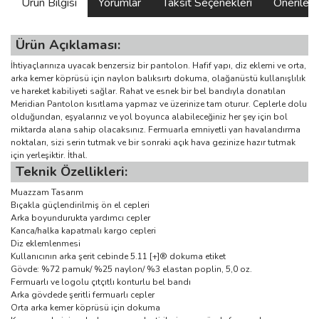
Ürün Bilgisi
Yorumlar
Taksit Seçenekleri
Önerilerin
Ürün Açıklaması:
İhtiyaçlarınıza uyacak benzersiz bir pantolon. Hafif yapı, diz eklemi ve orta,
arka kemer köprüsü için naylon balıksırtı dokuma, olağanüstü kullanışlılık
ve hareket kabiliyeti sağlar. Rahat ve esnek bir bel bandıyla donatılan
Meridian Pantolon kısıtlama yapmaz ve üzerinize tam oturur. Ceplerle dolu
olduğundan, eşyalarınız ve yol boyunca alabileceğiniz her şey için bol
miktarda alana sahip olacaksınız. Fermuarla emniyetli yan havalandırma
noktaları, sizi serin tutmak ve bir sonraki açık hava gezinize hazır tutmak
için yerleşiktir. İthal.
Teknik Özellikleri:
Muazzam Tasarım
Bıçakla güçlendirilmiş ön el cepleri
Arka boyundurukta yardımcı cepler
Kanca/halka kapatmalı kargo cepleri
Diz eklemlenmesi
Kullanıcının arka şerit cebinde 5.11 [+]® dokuma etiket
Gövde: %72 pamuk/ %25 naylon/ %3 elastan poplin, 5,0 oz.
Fermuarlı ve logolu çıtçıtlı konturlu bel bandı
Arka gövdede şeritli fermuarlı cepler
Orta arka kemer köprüsü için dokuma