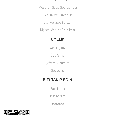
Mesafeli Satış Sözleşmesi
Gizlilik ve Güvenlik
İptal ve İade Şartları
Kişisel Veriler Politikası
Gönder
ÜYELİK
Yeni Üyelik
Üye Girişi
Şifremi Unuttum
Sepetiniz
BİZİ TAKİP EDİN
Facebook
Instagram
Youtube