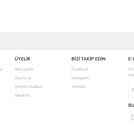
ve diğer konularda yetersiz gördüğünüz noktaları öneri formunu kullanarak taraf
Bu ürüne ilk yorumu siz yapın!
ÜYELİK
BİZİ TAKİP EDİN
E-
r.
Yorum Yaz
si
Yeni Üyelik
Facebook
Fır
ist
Üye Girişi
Instagram
Şifremi Unuttum
Youtube
Sepetiniz
Bi
Gönder