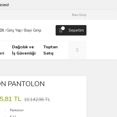
Bayi Girişi
Ol
Giriş Yap
Bayi Girişi
Sepetim
/
/
Dağcılık ve
Toptan
ri
İş Güvenliği
Satış
CON PANTOLON
5,81 TL
10.142,96 TL
Pantolon