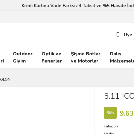
Kredi Kartına Vade Farksız 4 Taksit ve %5 Havale İndirimi!
Üye 
Outdoor
Optik ve
Şişme Botlar
Dalış
ri
Giyim
Fenerler
ve Motorlar
Malzemele
NTOLON
5.11 I
9.63
%5
Kategori