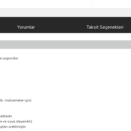
Yorumlar
Taksit Seçenekleri
ma uygundur.
vb. malzemeler için)
maktadır.
e ve suya dayanıklı)
an üretilmiştir.