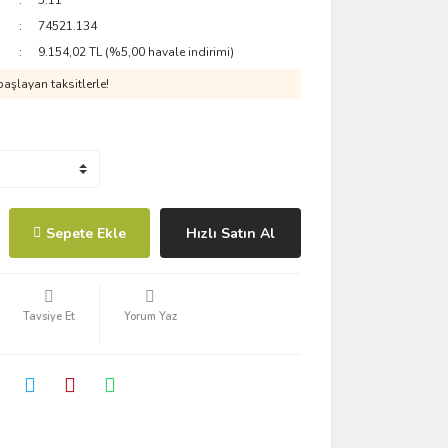
5.11
74521.134
9.154,02 TL (%5,00 havale indirimi)
aşlayan taksitlerle!
Sepete Ekle
Hızlı Satın Al
Tavsiye Et
Yorum Yaz