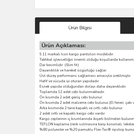
Ürün Bilgisi
Ürün Açıklaması:
5.11 markalı Icon kargo pantolon modelidir.
Taktikal işlevselliğin önemli olduğu koşullarda kullanı
Dar kesimlidir. (Slim fit)
Dayanıklılık ve hareket özgürlüğü sağlar.
Üst düzey performans sağlaması amacıyla üretilmiştir.
Hafif ve vücuda iyi oturan yapıdadır.
Esnek yapıda olduğundan dolayı daha dayanıklıdır.
Toplamda 12 adet cebi bulunmaktadır.
Ön kısımda 2 adet geniş cebi bulunur.
Ön kısımda 2 adet malzeme cebi bulunur.(El feneri, çakı 
Arka kısmında 2 tane kapaklı ve cırtlı cebi bulunur.
2 adet cırtlı ve kapaklı kargo cebi vardır.
Kargo ceplerinin iç kısımlarında ikişerli bölmeleri bulun
TEFLON kaplama (renk solmasına karşı korumalı, lekeler
%80 polyester ve %20 pamuklu Flex-Tac® ripstop kumaşt