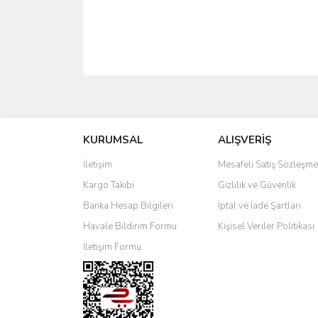
Bu ürünün fiyat bilgisi, resim, ürün açıklamalarında 
Görüş ve önerileriniz için teşekkür ederiz.
KURUMSAL
ALIŞVERİŞ
Ürün resmi kalitesiz, bozuk veya görüntülenemiyo
Ürün açıklamasında eksik bilgiler bulunuyor.
İletişim
Mesafeli Satış Sözleşme
Ürün bilgilerinde hatalar bulunuyor.
Kargo Takibi
Gizlilik ve Güvenlik
Ürün fiyatı diğer sitelerden daha pahalı.
Banka Hesap Bilgileri
İptal ve İade Şartları
Bu ürüne benzer farklı alternatifler olmalı.
Havale Bildirim Formu
Kişisel Veriler Politikası
İletişim Formu