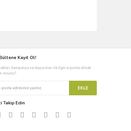
ımıza iletebilirsiniz.
Bültene Kayıt Ol!
satları, kampanya ve duyuruları ile ilgili e-posta almak
er misiniz?
EKLE
zi Takip Edin