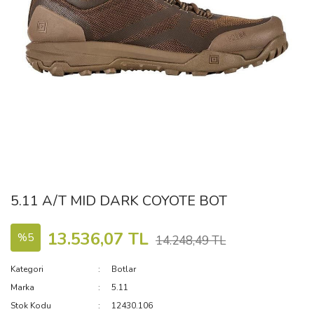
5.11 A/T MID DARK COYOTE BOT
13.536,07 TL
%5
14.248,49 TL
Kategori
Botlar
Marka
5.11
Stok Kodu
12430.106