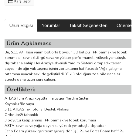
Karşılaştır
Ürün Bilgisi
Yorumlar
Taksit Seçenekleri
Önerilerin
Ürün Açıklaması:
Bu, 5.11 A/T Kısa yarım bot,orta boydur. 3D kalıplı TPR parmak ve topuk
koruması, kaynaklı/örgü saya ve yüksek performanslı, yüksek yer tutuşlu
dış tabana sahip Her Araziye elverişli Yardım Sistemi ortapedik tabanı
sayesinde ağır yük taşıma işinin zorluklarını hafifletecek "Ağır çalışma
ortamına uyacak sekilde geliştirildi. Yüklü olduğunuzda bile daha az
stresle daha uzun süre çalışın.
Özellikleri:
ATLAS Tüm Arazi koşullarına uygun Yardım Sistemi
Kaynaklı file saya
5.11 ATLAS Teknolojisi Destek Plakası
Ortholite® tabanlık
3 boyutlu kalıplanmış TPR parmak ve topuk koruması
ASTM kaymaz ve yağa dayanıklı yüksek yer tutuşlu dış taban
Echo Foam yüksek geri tepme/enerji dönüşü PU ve Force Foam hafif PU